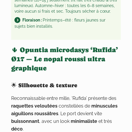
lumineux). Automne–hiver : toutes les 6–8 semaines,
voire aucun si frais et sec. Toujours sécher à cœur.
Floraison :
Printemps–été : fleurs jaunes sur
sujets bien installés.
🌵 Opuntia microdasys ‘Rufida’
Ø17 — Le nopal roussi ultra
graphique
🌟 Silhouette & texture
Reconnaissable entre mille, ‘Rufida’ présente des
raquettes veloutées
constellées de
minuscules
aiguillons roussâtres
. Le port devient vite
buissonnant
, avec un look
minimaliste
et très
déco
.