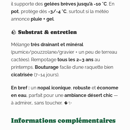
il supporte des
gelées brèves jusqu’à -10 °C
. En
pot
, protège dès
-3/-4 °C
, surtout si la météo
annonce
pluie + gel
.
🪨 Substrat & entretien
Mélange
très drainant et minéral
(pumice/pouzzolane/gravier + un peu de terreau
cactées). Rempotage
tous les 2–3 ans
au
printemps.
Bouturage
facile d’une raquette bien
cicatrisée
(7–14 jours).
En bref :
un
nopal iconique
,
robuste
et
économe
en eau
, parfait pour une
ambiance désert chic
—
à admirer… sans toucher. 🌵✨
Informations complémentaires