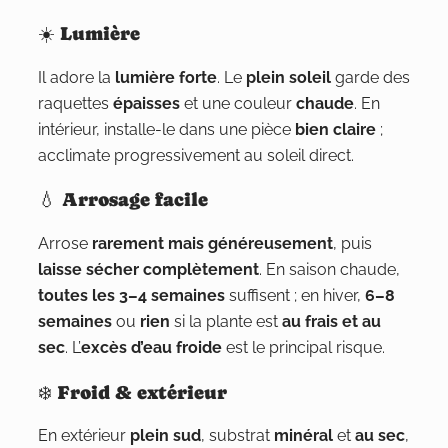
☀️ Lumière
Il adore la
lumière forte
. Le
plein soleil
garde des
raquettes
épaisses
et une couleur
chaude
. En
intérieur, installe-le dans une pièce
bien claire
;
acclimate progressivement au soleil direct.
💧 Arrosage facile
Arrose
rarement mais généreusement
, puis
laisse sécher complètement
. En saison chaude,
toutes les 3–4 semaines
suffisent ; en hiver,
6–8
semaines
ou
rien
si la plante est
au frais et au
sec
. L’
excès d’eau froide
est le principal risque.
❄️ Froid & extérieur
En extérieur
plein sud
, substrat
minéral
et
au sec
,