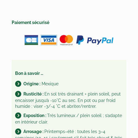
Paiement sécurisé
Bon à savoir …
Origine :
Mexique
Rusticité :
En sol très drainant + plein soleil, peut
encaisser jusqu’à -10°C au sec. En pot ou par froid
humide : viser -3/-4 °C et abriter/rentrer.
Exposition :
Très lumineux / plein soleil ; s’adapte
en intérieur clair.
Arrosage :
Printemps–été : toutes les 3–4
semaines (10–15 j seulement s’il fait très chaud & très