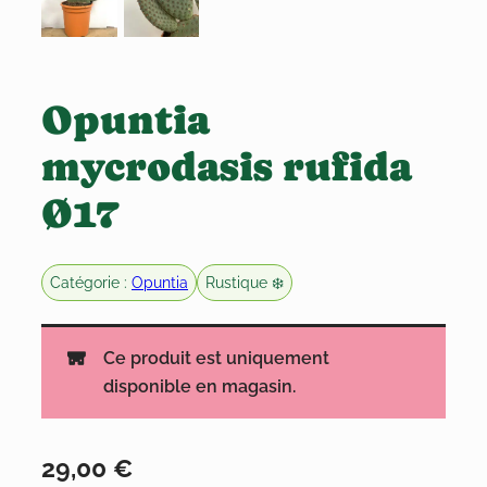
Opuntia
mycrodasis rufida
Ø17
Catégorie :
Opuntia
Rustique ❄️
Ce produit est uniquement
disponible en magasin.
29,00
€