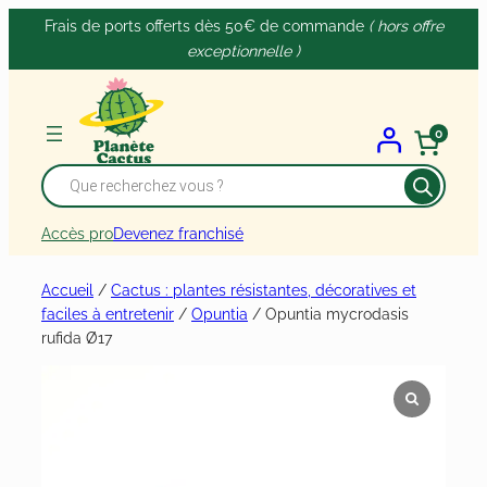
Panneau de gestion des cookies
Aller
Frais de ports offerts dès 50€ de commande
( hors offre
au
exceptionnelle )
contenu
0
Recherche
de
produits
Accès pro
Devenez franchisé
Accueil
/
Cactus : plantes résistantes, décoratives et
faciles à entretenir
/
Opuntia
/ Opuntia mycrodasis
rufida Ø17