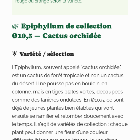
n
rouge ou orange selon la variété.
Ø
1
🌿 Epiphyllum de collection
0
,
Ø10,5 — Cactus orchidée
5
🌟 Variété / sélection
L’Epiphyllum, souvent appelé “cactus orchidée”,
est un cactus de forêt tropicale et non un cactus
du désert. Il ne pousse pas en boule ni en
colonne, mais en tiges plates vertes, découpées
comme des lanières ondulées. En Ø10,5, ce sont
déjà de jeunes plantes bien établies qui vont
ensuite se ramifier et retomber doucement avec
le temps. Il s’agit de variétés de collection : chaque
plant peut donner une fleur d’une couleur