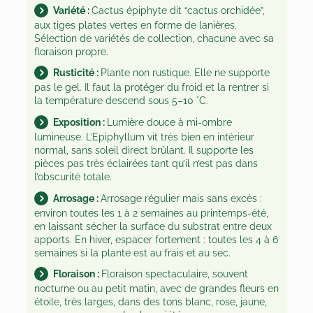
i
Variété :
Cactus épiphyte dit “cactus orchidée”,
p
aux tiges plates vertes en forme de lanières.
Sélection de variétés de collection, chacune avec sa
h
floraison propre.
y
Rusticité :
Plante non rustique. Elle ne supporte
l
pas le gel. Il faut la protéger du froid et la rentrer si
l
la température descend sous 5–10 °C.
u
Exposition :
Lumière douce à mi-ombre
m
lumineuse. L’Epiphyllum vit très bien en intérieur
normal, sans soleil direct brûlant. Il supporte les
c
pièces pas très éclairées tant qu’il n’est pas dans
o
l’obscurité totale.
l
Arrosage :
Arrosage régulier mais sans excès :
l
environ toutes les 1 à 2 semaines au printemps-été,
e
en laissant sécher la surface du substrat entre deux
apports. En hiver, espacer fortement : toutes les 4 à 6
c
semaines si la plante est au frais et au sec.
t
Floraison :
Floraison spectaculaire, souvent
i
nocturne ou au petit matin, avec de grandes fleurs en
o
étoile, très larges, dans des tons blanc, rose, jaune,