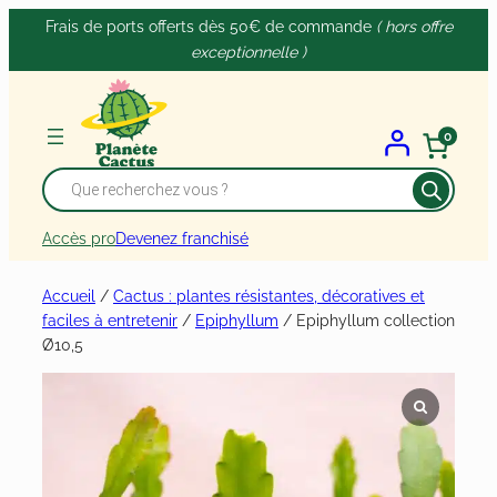
Panneau de gestion des cookies
Aller
Frais de ports offerts dès 50€ de commande
( hors offre
au
exceptionnelle )
contenu
0
Recherche
de
produits
Accès pro
Devenez franchisé
Accueil
/
Cactus : plantes résistantes, décoratives et
faciles à entretenir
/
Epiphyllum
/ Epiphyllum collection
Ø10,5