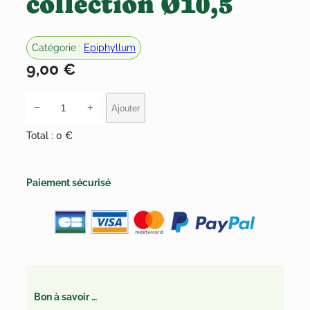
collection Ø10,5
Catégorie :
Epiphyllum
9,00
€
q
−
+
Ajouter
u
Total :
0 €
a
n
t
Paiement sécurisé
i
t
é
d
e
E
Bon à savoir …
p